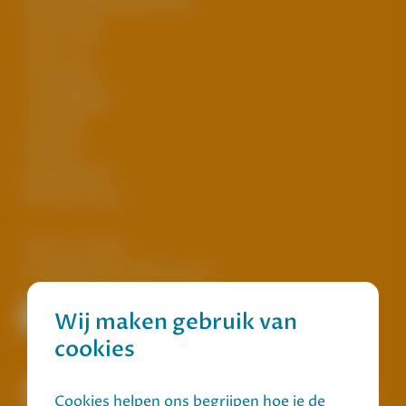
Deepshof Diepenheim
Onze zorg
Over ons
Vacatures
Vrijwilligers
Contact
Nieuws
Javastraat 2
7471 RG Goor
0547-272342
info@dewarmehuizen.nl
Wij maken gebruik van
cookies
Cookies helpen ons begrijpen hoe je de