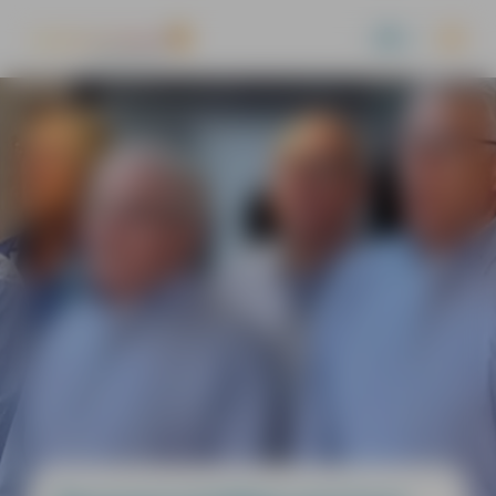
A
-
+