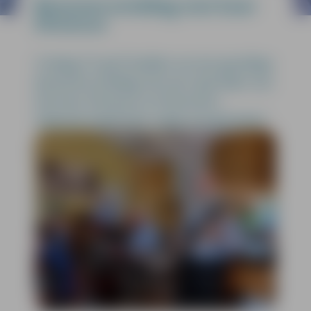
Bewonersmiddag met koor
Dimence
Vrijdag 25 april hadden we een gezellige
bewonersmiddag met een optreden van
het koor Dimence uit Deventer.
Iedereen heeft hier volop van genoten!