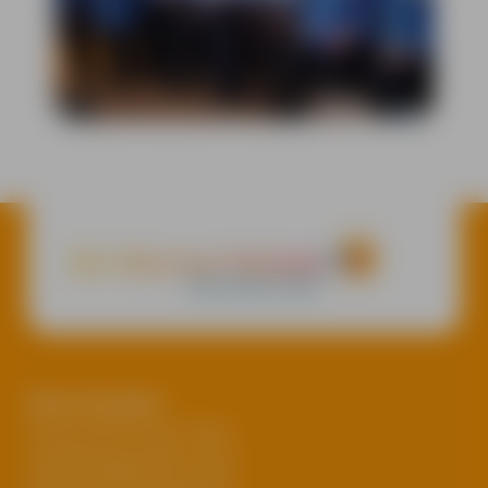
Onze locaties
Huize Herfstzon Goor
Kapellengaarden Goor